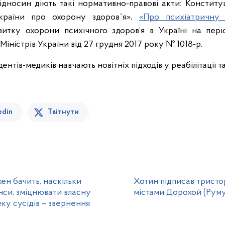
ідносин діють такі нормативно-правові акти: Конститу
країни про охорону здоров᾿я»,
«Про психіатричну
витку охорони психічного здоров’я в Україні на пер
ністрів України від 27 грудня 2017 року № 1018-р.
ентів-медиків навчають новітніх підходів у реабілітації та
edin
Твітнути
жен бачить, наскільки
Хотин підписав тристо
нси, зміцнювати власну
містами Дорохой (Руму
ку сусідів – звернення