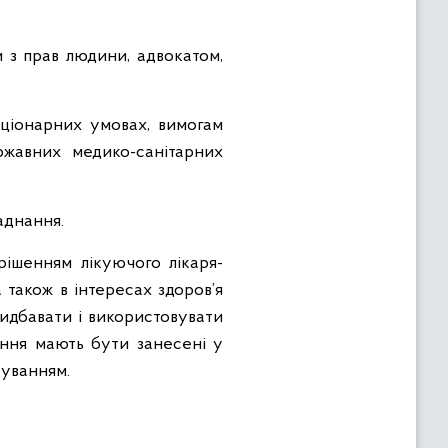
 з прав людини, адвокатом,
аціонарних умовах, вимогам
ржавних медико-санітарних
ладнання.
рішенням лікуючого лікаря-
а також в інтересах здоров’я
ридбавати і використовувати
ення мають бути занесені у
туванням.