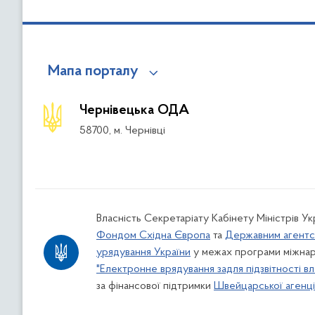
Мапа порталу
Чернівецька ОДА
58700, м. Чернівці
Власність Секретаріату Кабінету Міністрів У
Фондом Східна Європа
та
Державним агентс
урядування України
у межах програми міжнар
"Електронне врядування задля підзвітності вл
за фінансової підтримки
Швейцарської агенції