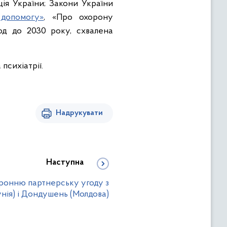
ція України; Закони України
 допомогу»
, «Про охорону
іод до 2030 року, схвалена
 психіатрії.
Надрукувати
Наступна
ронню партнерську угоду з
нія) і Дондушень (Молдова)