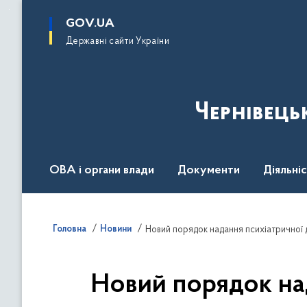
до
основного
GOV.UA
вмісту
Державні сайти України
Чернівець
ОВА і органи влади
Документи
Діяльні
Контакт центр
Пресцентр
Головна
Новини
Новий порядок надання психіатричної 
Новий порядок на