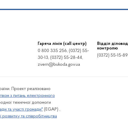
Гаряча лінія (call центр)
Відділ діловод
контролю
0 800 335 256, (0372) 55-
(0372) 55-15-89
30-13, (0372) 55-28-44,
zvern@bukoda.gov.ua
країни. Проект реалізовано
твом з питань електронного
одної технічної допомоги
ади та участі громади"
(EGAP) ,
 розвитку та співробітництва