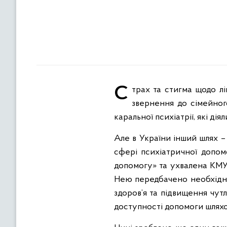
Страх та стигма щодо лікування у психіатричних лікарнях часто заважають людям зважитися принаймні на
звернення до сімейног
каральної психіатрії, які ді
Але в України інший шлях –
сфері психіатричної допом
допомогу» та ухвалена КМ
Нею передбачено необхідні
здоров’я та підвищення чут
доступності допомоги шляхом