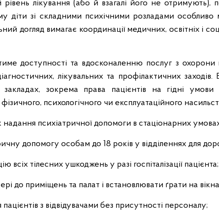
рівень лікування (або й взагалі його не отримують), 
ому діти зі складними психічними розладами особливо
ьний догляд вимагає координації медичних, освітніх і со
име доступності та вдосконаленню послуг з охорони 
агностичних, лікувальних та профілактичних заходів. 
х закладах, зокрема права пацієнтів на гідні умови 
 фізичного, психологічного чи експлуатаційного насильст
 надання психіатричної допомоги в стаціонарних умова
ичну допомогу особам до 18 років у відділеннях для дор
ію всіх тілесних ушкоджень у разі госпіталізації пацієнта;
ері до приміщень та палат і встановлювати ґрати на вікна
я пацієнтів з відвідувачами без присутності персоналу;