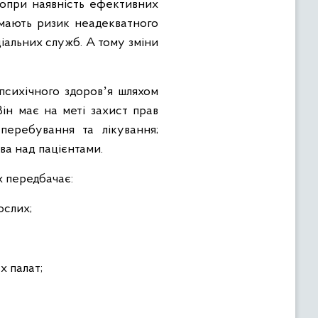
попри наявність ефективних
 мають ризик неадекватного
ціальних служб. А тому зміни
психічного здоровʼя шляхом
Він має на меті захист прав
перебування та лікування;
ва над пацієнтами.
х передбачає:
ослих;
х палат;