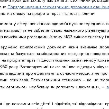
ивий крок для захисту пацієнтів з психічними розлада
жено
Порядок надання психіатричної допомоги в стаціон
моги з огляду на пріоритет прав і гідності людини.
помога у сфері психічного здоров’я була зосереджена 
игматизації та не забезпечувало належного рівня мульт
б із психічними розладами. А тому МОЗ змінює систему і п
ерджено комплексний документ, який визначає поря
овах та базується на міжнародних стандартах поводжен
ду на пріоритет прав і гідності людини, зазначених у Конв
950 року. Затверджений наказ змінює підходи у лікуван
дність людини, про ефективні та сучасні методи, а не про 
теми психіатрії. Психіатричний стаціонар – це не тюрм
нти отримують необхідну їм допомогу і лікування», –
з
ні до половини всіх дітей і підлітків, які відповідають к