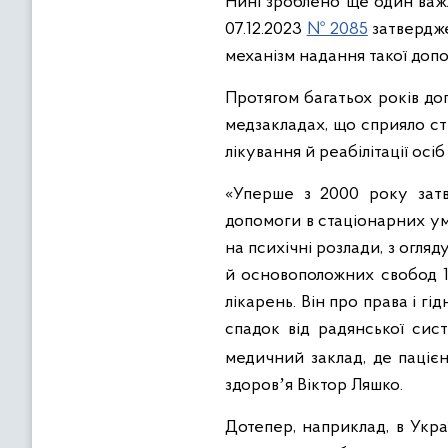
Нині зроблено ще один важл
07.12.2023
№ 2085
затверд
механізм надання такої допо
Протягом багатьох років до
медзакладах, що сприяло ст
лікування й реабілітації осі
«Уперше з 2000 року затв
допомоги в стаціонарних ум
на психічні розлади, з огля
й основоположних свобод 1
лікарень. Він про права і гі
спадок від радянської сис
медичний заклад, де паціє
здоровʼя Віктор Ляшко.
Дотепер, наприклад, в Украї