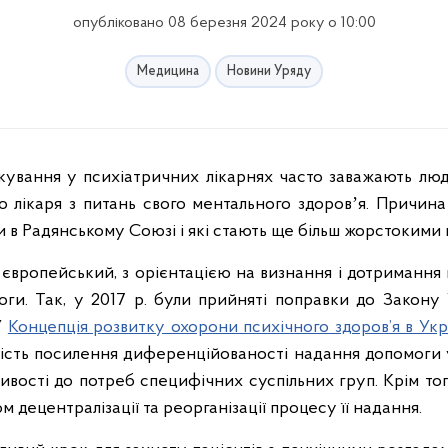
опубліковано 08 березня 2024 року о 10:00
Медицина
Новини Уряду
о лікаря з питань свого ментального здоровʼя. Причина
яли в Радянському Союзі і які стають ще більш жорстокими в
 європейський, з орієнтацією на визнання і дотримання 
оги. Так, у 2017 р. були прийняті поправки до Закону
У
Концепція розвитку охорони психічного здоров’я в Укр
сть посилення диференційованості надання допомоги 
ливості до потреб специфічних суспільних груп. Крім тог
 децентралізації та реорганізації процесу її надання.