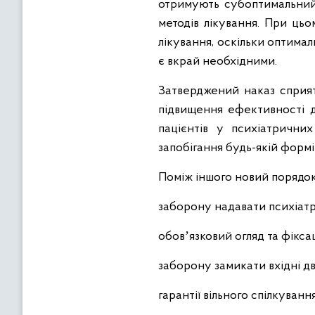
отримують субоптимальний 
методів лікування. При ць
лікування, оскільки оптимал
є вкрай необхідними.
Затверджений наказ сприят
підвищення ефективності ді
пацієнтів у психіатрични
запобігання будь-якій формі
Поміж іншого новий порядок
заборону надавати психіатр
обовʼязковий огляд та фіксац
заборону замикати вхідні дв
гарантії вільного спілкуванн