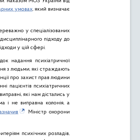
ми: наказом МОЗ України від
арних умовах
, який визначає
переважно у спеціалізованих
идисциплінарного підходу до
ідходи у цій сфері.
док надання психіатричної
ня з людьми, які страждають
енції про захист прав людини
ні пацієнтів психіатричних
виправні, які нам дістались у
а і не виправна колонія, а
азначив
Міністр охорони
ритеріям психічних розладів,