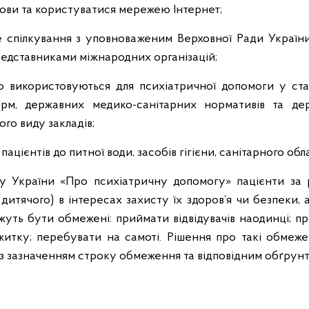
ови та користуватися мережею Інтернет;
спілкування з уповноваженим Верховної Ради України
едставниками міжнародних організацій;
що використовуються для психіатричної допомоги у ст
рм, державних медико-санітарних нормативів та де
ого виду закладів;
пацієнтів до питної води, засобів гігієни, санітарного об
ну України «Про психіатричну допомогу» пацієнти за 
 дитячого) в інтересах захисту їх здоров’я чи безпеки, 
жуть бути обмежені: приймати відвідувачів наодинці; п
итку; перебувати на самоті. Рішення про такі обмеж
з зазначенням строку обмеження та відповідним обґрун