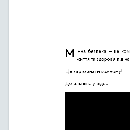
Мінна безпека — це комплекс знань, умінь та практичних навичок людей, що забезпечують їм збереження
життя та здоров’я під
Це варто знати кожному!
Детальніше у відео: