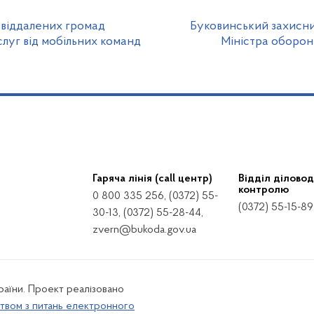
 віддалених громад
Буковинський захисн
луг від мобільних команд
Міністра оборон
Гаряча лінія (call центр)
Відділ діловод
контролю
0 800 335 256, (0372) 55-
(0372) 55-15-89
30-13, (0372) 55-28-44,
zvern@bukoda.gov.ua
країни. Проект реалізовано
твом з питань електронного