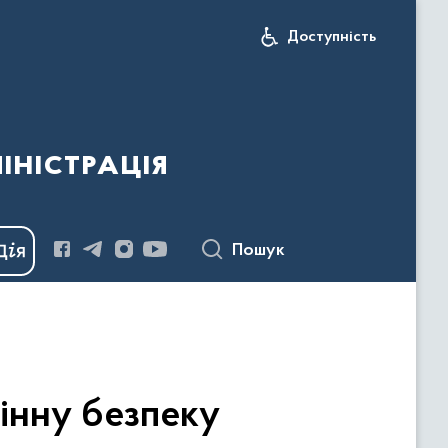
Доступність
іністрація
Пошук
мінну безпеку