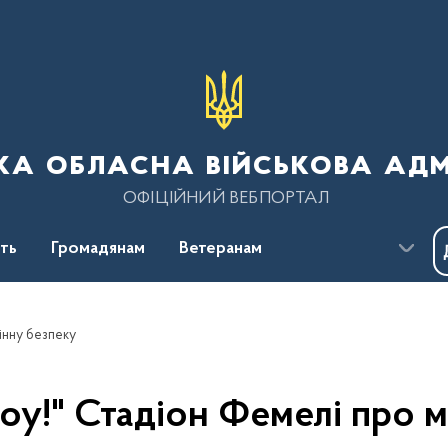
ка обласна військова адм
ОФІЦІЙНИЙ ВЕБПОРТАЛ
сть
Громадянам
Ветеранам
інну безпеку
оу!" Стадіон Фемелі про 