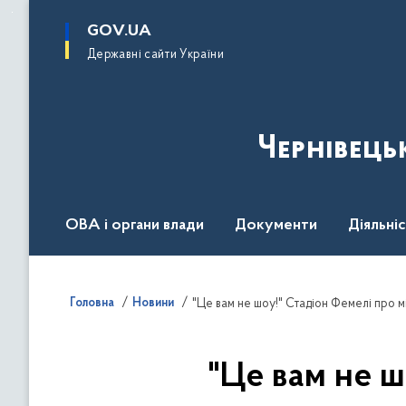
до
основного
GOV.UA
вмісту
Державні сайти України
Чернівець
ОВА і органи влади
Документи
Діяльні
Контакт центр
Пресцентр
Головна
Новини
"Це вам не шоу!" Стадіон Фемелі про м
"Це вам не ш