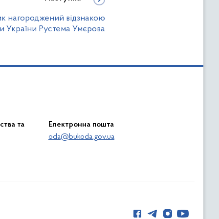
ик нагороджений відзнакою
и України Рустема Умєрова
ства та
Електронна пошта
oda@bukoda.gov.ua