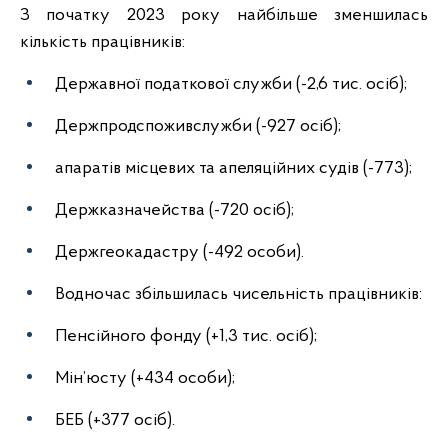
З початку 2023 року найбільше зменшилась
кількість працівників:
Державної податкової служби (-2,6 тис. осіб);
Держпродспоживслужби (-927 осіб);
апаратів місцевих та апеляційних судів (-773);
Держказначейства (-720 осіб);
Держгеокадастру (-492 особи).
Водночас збільшилась чисельність працівників:
Пенсійного фонду (+1,3 тис. осіб);
Мін’юсту (+434 особи);
БЕБ (+377 осіб).