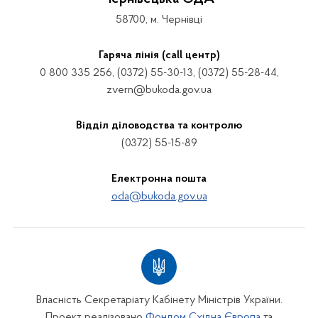
58700, м. Чернівці
Гаряча лінія (call центр)
0 800 335 256, (0372) 55-30-13, (0372) 55-28-44,
zvern@bukoda.gov.ua
Відділ діловодства та контролю
(0372) 55-15-89
Електронна пошта
oda@bukoda.gov.ua
Власність Секретаріату Кабінету Міністрів України.
Проект реалізовано
Фондом Східна Європа
та