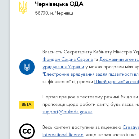
Чернівецька ОДА
58700, м. Чернівці
Власність Секретаріату Кабінету Міністрів У
Фондом Східна Європа
та
Державним агентс
урядування України
у межах програми міжнар
"Електронне врядування задля підзвітності вл
за фінансової підтримки
Швейцарської агенції
Портал працює в тестовому режимі. Якщо ви
пропозиції щодо роботи сайту, будь ласка, н
support@bukoda.gov.ua
Весь контент доступний за ліцензією
Creativ
International license
, якщо не зазначено інше