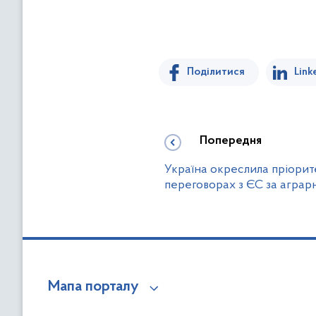
Поділитися
Link
Попередня
Україна окреслила пріорите
переговорах з ЄС за аграр
Мапа порталу