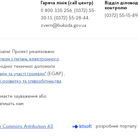
Гаряча лінія (call центр)
Відділ діловод
контролю
0 800 335 256, (0372) 55-
(0372) 55-15-89
30-13, (0372) 55-28-44,
zvern@bukoda.gov.ua
країни. Проект реалізовано
твом з питань електронного
одної технічної допомоги
ади та участі громади"
(EGAP) ,
 розвитку та співробітництва
 маєте зауваження або
апишіть нам:
розробник порталу
e Commons Attribution 4.0