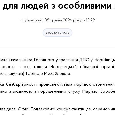
ь для людей з особливими
опубліковано 08 травня 2026 року о 15:29
Безбар'єрність
рності – в.о. голови Чернівецької обласної органі
істю зі слухом) Тетяною Михайловою.
рка безбар’єрності проінспектувала порядок отримання
ільно з людиною з порушеннями слуху Марією Соробей
ідвідала Офіс Податкових консультантів де ознайомил