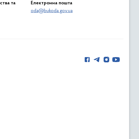
ства та
Електронна пошта
oda@bukoda.gov.ua