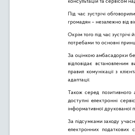
консультацій та сервісом на
Під час зустрічі обговорил
громадян – незалежно від ві
Окрім того під час зустріч
потребами то основні принц
За оцінкою амбасадорки без
відповідає встановленим в
правил комунікації з кліє
адаптації.
Також серед позитивного а
доступні електронні серві
інформативної друкованої пр
За підсумками заходу учасн
електронних податкових с