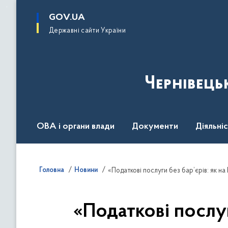
до
основного
GOV.UA
вмісту
Державні сайти України
Чернівець
ОВА і органи влади
Документи
Діяльні
Контакт центр
Пресцентр
Головна
Новини
«Податкові послуги без бар’єрів: як 
«Податкові послуг