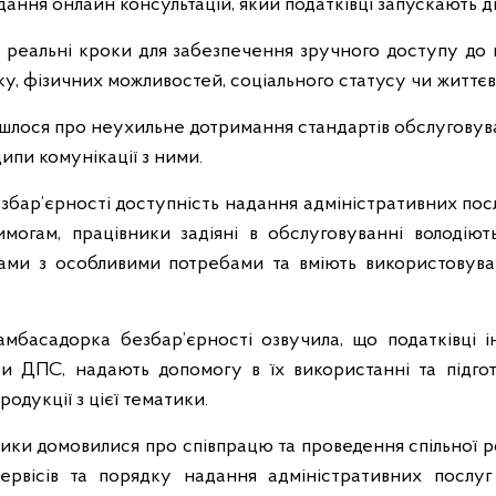
дання онлайн консультацій, який податківці запускають д
и реальні кроки для забезпечення зручного доступу до п
ку, фізичних можливостей, соціального статусу чи життє
і йшлося про неухильне дотримання стандартів обслуговув
ипи комунікації з ними.
бар’єрності доступність надання адміністративних посл
имогам, працівники задіяні в обслуговуванні володі
нтами з особливими потребами та вміють використовув
мбасадорка безбар’єрності озвучила, що податківці і
си ДПС, надають допомогу в їх використанні та підгот
одукції з цієї тематики.
ики домовилися про співпрацю та проведення спільної 
ервісів та порядку надання адміністративних посл