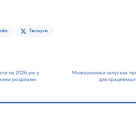
edin
Твітнути
ти на 2026 рік у
Мінекономіки запускає пр
ними розділами
для працевлашт