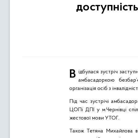
доступніст
Відбулася зустріч заступника начальника Головного управління ДПС у Чернівецькій області Олексія Цибка з
амбасадоркою безбар’є
організація осіб з інвалідн
Під час зустрічі амбасадо
ЦОПі ДПІ у м.Чернівці сп
жестової мови УТОГ.
Також Тетяна Михайлова в