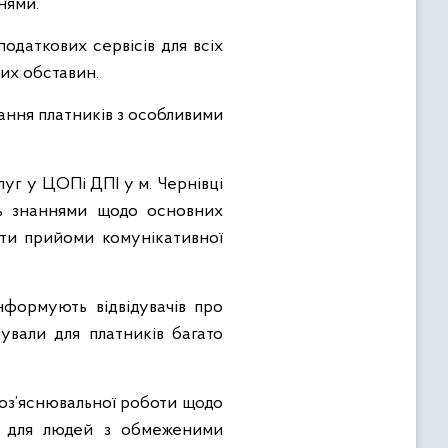
нями.
одаткових сервісів для всіх
вих обставин.
ання платників з особливими
уг у ЦОПі ДПІ у м. Чернівці
ють знаннями щодо основних
ати прийоми комунікативної
нформують відвідувачів про
ували для платників багато
роз’яснювальної роботи щодо
уг для людей з обмеженими