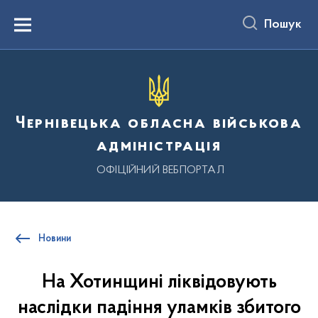
до
основного
Пошук
вмісту
Menu
Чернівецька обласна військова
адміністрація
ОФІЦІЙНИЙ ВЕБПОРТАЛ
Новини
На Хотинщині ліквідовують
наслідки падіння уламків збитого