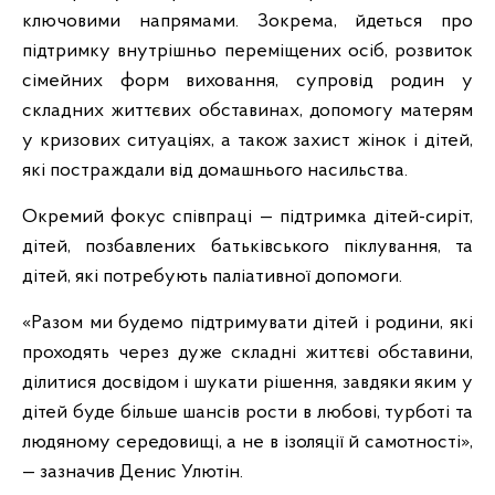
ключовими напрямами. Зокрема, йдеться про
підтримку внутрішньо переміщених осіб, розвиток
сімейних форм виховання, супровід родин у
складних життєвих обставинах, допомогу матерям
у кризових ситуаціях, а також захист жінок і дітей,
які постраждали від домашнього насильства.
Окремий фокус співпраці — підтримка дітей-сиріт,
дітей, позбавлених батьківського піклування, та
дітей, які потребують паліативної допомоги.
«Разом ми будемо підтримувати дітей і родини, які
проходять через дуже складні життєві обставини,
ділитися досвідом і шукати рішення, завдяки яким у
дітей буде більше шансів рости в любові, турботі та
людяному середовищі, а не в ізоляції й самотності»,
— зазначив Денис Улютін.