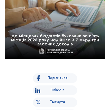
Поділитися
Linkedin
Твітнути