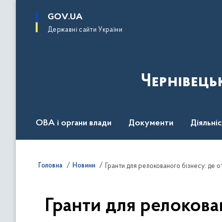
до
основного
GOV.UA
вмісту
Державні сайти України
Чернівець
ОВА і органи влади
Документи
Діяльні
Контакт центр
Пресцентр
Головна
Новини
Гранти для релокованого бізнесу: де 
Гранти для релокова