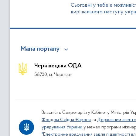
Сьогодні у тебе є можливіс
вирішального наступу укра
Мапа порталу
Чернівецька ОДА
58700, м. Чернівці
Власність Секретаріату Кабінету Міністрів У
Фондом Східна Європа
та
Державним агентс
урядування України
у межах програми міжнар
"Електронне врядування задля підзвітності вл