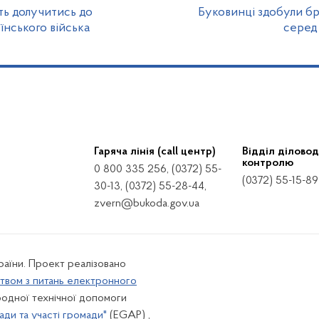
ть долучитись до
Буковинці здобули бр
їнського війська
серед 
Гаряча лінія (call центр)
Відділ діловод
контролю
0 800 335 256, (0372) 55-
(0372) 55-15-89
30-13, (0372) 55-28-44,
zvern@bukoda.gov.ua
країни. Проект реалізовано
твом з питань електронного
одної технічної допомоги
ади та участі громади"
(EGAP) ,