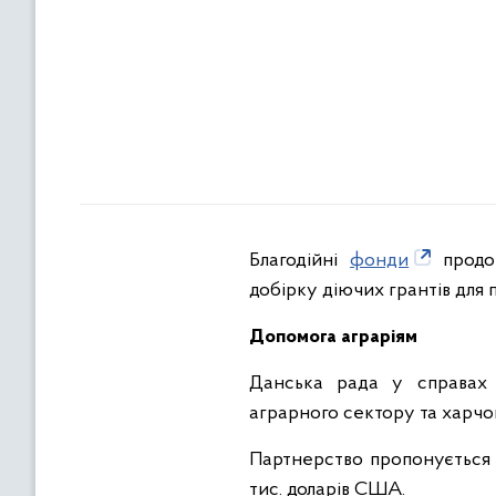
Благодійні
фонди
продов
добірку діючих грантів для 
Допомога аграріям
Данська рада у справах б
аграрного сектору та харчов
Партнерство пропонується з
тис. доларів США.