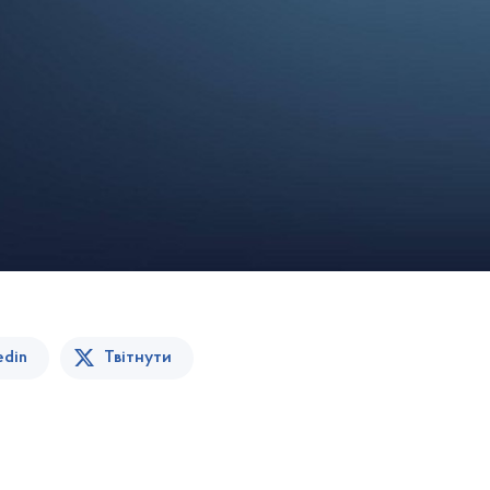
edin
Твітнути