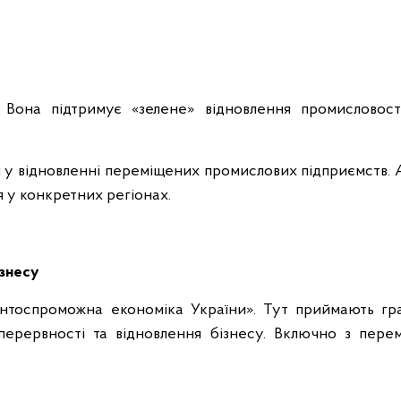
 Вона підтримує «зелене» відновлення промисловості
 у відновленні переміщених промислових підприємств. А
я у конкретних регіонах.
ізнесу
тоспроможна економіка України». Тут приймають гран
зперервності та відновлення бізнесу. Включно з пер