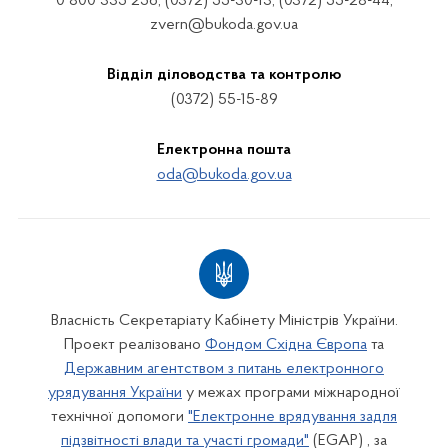
0 800 335 256, (0372) 55-30-13, (0372) 55-28-44,
zvern@bukoda.gov.ua
Відділ діловодства та контролю
(0372) 55-15-89
Електронна пошта
oda@bukoda.gov.ua
Власність Секретаріату Кабінету Міністрів України.
Проект реалізовано
Фондом Східна Європа
та
Державним агентством з питань електронного
урядування України
у межах програми міжнародної
технічної допомоги
"Електронне врядування задля
підзвітності влади та участі громади"
(EGAP) , за