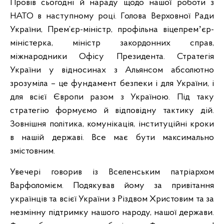
Провів сьогодні й нараду щодо нашої роботи з
НАТО в наступному році. Голова Верховної Ради
України, Прем’єр-міністр, профільна віцепремʼєр-
міністерка, міністр закордонних справ,
міжнародники Офісу Президента. Стратегія
України у відносинах з Альянсом абсолютно
зрозуміла – це фундамент безпеки і для України, і
для всієї Європи разом з Україною. Під таку
стратегію формуємо й відповідну тактику дій.
Зовнішня політика, комунікація, інституційні кроки
в нашій державі. Все має бути максимально
змістовним.
Увечері говорив із Вселенським патріархом
Варфоломієм. Подякував йому за привітання
українців та всієї України з Різдвом Христовим та за
незмінну підтримку нашого народу, нашої держави.