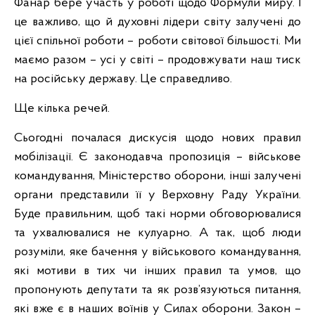
Фанар бере участь у роботі щодо Формули миру. І
це важливо, що й духовні лідери світу залучені до
цієї спільної роботи – роботи світової більшості. Ми
маємо разом – усі у світі – продовжувати наш тиск
на російську державу. Це справедливо.
Ще кілька речей.
Сьогодні почалася дискусія щодо нових правил
мобілізації. Є законодавча пропозиція – військове
командування, Міністерство оборони, інші залучені
органи представили її у Верховну Раду України.
Буде правильним, щоб такі норми обговорювалися
та ухвалювалися не кулуарно. А так, щоб люди
розуміли, яке бачення у військового командування,
які мотиви в тих чи інших правил та умов, що
пропонують депутати та як розв’язуються питання,
які вже є в наших воїнів у Силах оборони. Закон –