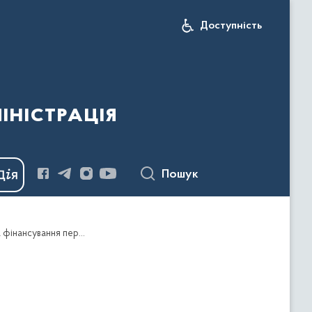
Доступність
іністрація
Пошук
Про затвердження Порядку розподілу додаткової дотації з державного бюджету місцевим бюджетам на фінансування переданих з державного бюджету видатків з утримання закладів освіти та охорони здоров'я на 2022 рік