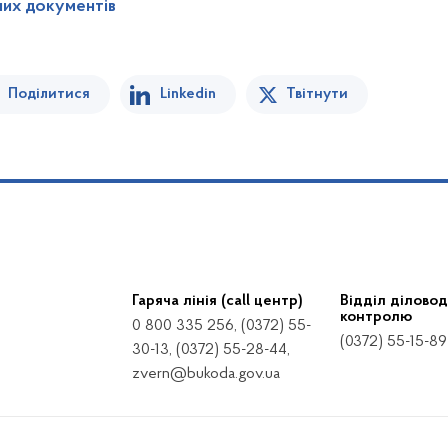
них документів
Поділитися
Linkedin
Твітнути
Гаряча лінія (call центр)
Відділ діловод
контролю
0 800 335 256, (0372) 55-
(0372) 55-15-89
30-13, (0372) 55-28-44,
zvern@bukoda.gov.ua