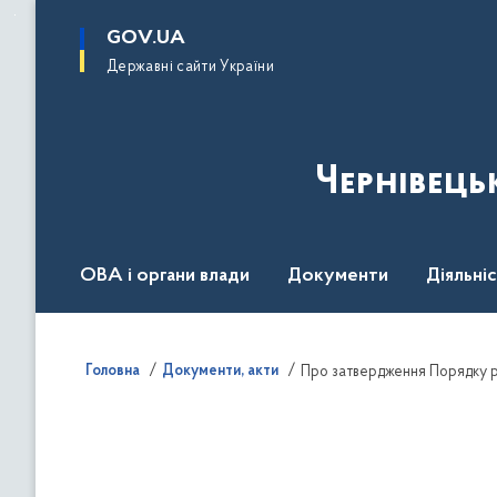
до
основного
GOV.UA
вмісту
Державні сайти України
Чернівець
ОВА і органи влади
Документи
Діяльні
Контакт центр
Пресцентр
Головна
Документи, акти