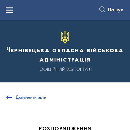
до
основного
Пошук
вмісту
Menu
Чернівецька обласна військова
адміністрація
ОФІЦІЙНИЙ ВЕБПОРТАЛ
Документи, акти
РОЗПОРЯДЖЕННЯ