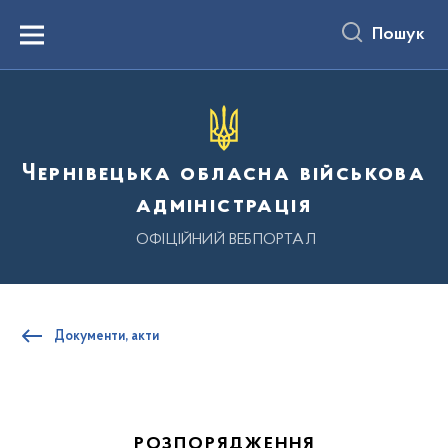
до
основного
Пошук
вмісту
Menu
Чернівецька обласна військова
адміністрація
ОФІЦІЙНИЙ ВЕБПОРТАЛ
Документи, акти
РОЗПОРЯДЖЕННЯ