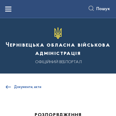
до
основного
Пошук
вмісту
Menu
Чернівецька обласна військова
адміністрація
ОФІЦІЙНИЙ ВЕБПОРТАЛ
Документи, акти
РОЗПОРЯДЖЕННЯ