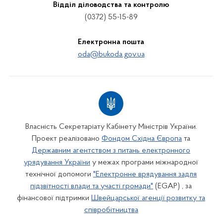
Відділ діловодства та контролю
(0372) 55-15-89
Електронна пошта
oda@bukoda.gov.ua
Власність Секретаріату Кабінету Міністрів України.
Проект реалізовано
Фондом Східна Європа
та
Державним агентством з питань електронного
урядування України
у межах програми міжнародної
технічної допомоги
"Електронне врядування задля
підзвітності влади та участі громади"
(EGAP) , за
фінансової підтримки
Швейцарської агенції розвитку та
співробітництва