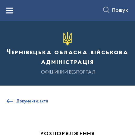
до
основного
Пошук
вмісту
Menu
Чернівецька обласна військова
адміністрація
ОФІЦІЙНИЙ ВЕБПОРТАЛ
Документи, акти
РОЗПОРЯДЖЕННЯ