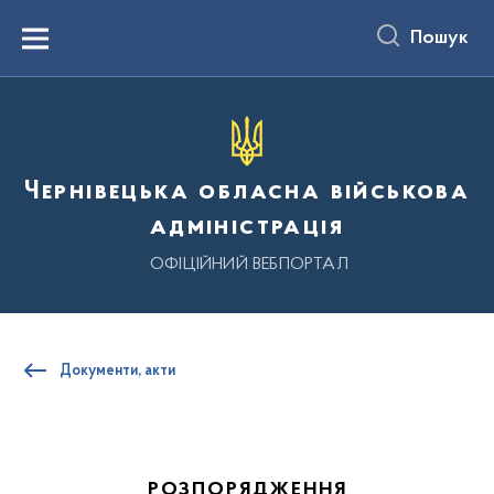
до
основного
Пошук
вмісту
Menu
Чернівецька обласна військова
адміністрація
ОФІЦІЙНИЙ ВЕБПОРТАЛ
Документи, акти
РОЗПОРЯДЖЕННЯ