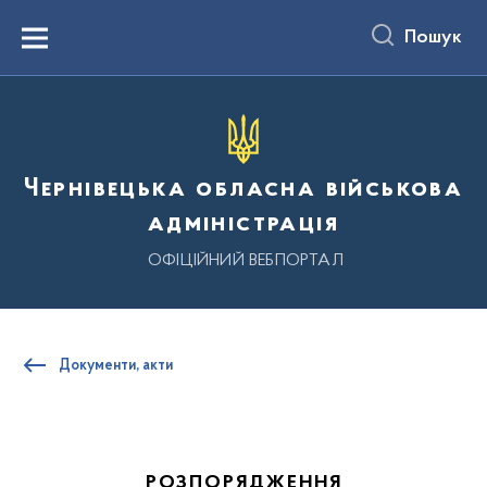
до
основного
Пошук
вмісту
Menu
Чернівецька обласна військова
адміністрація
ОФІЦІЙНИЙ ВЕБПОРТАЛ
Документи, акти
РОЗПОРЯДЖЕННЯ