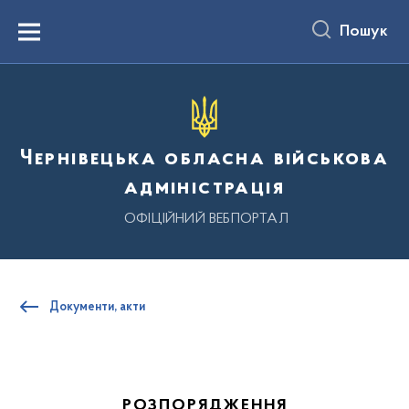
до
основного
Пошук
вмісту
Menu
Чернівецька обласна військова
адміністрація
ОФІЦІЙНИЙ ВЕБПОРТАЛ
Документи, акти
РОЗПОРЯДЖЕННЯ