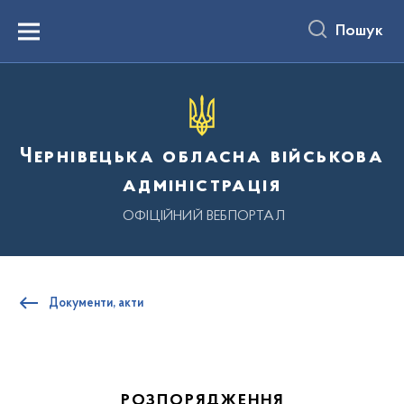
до
основного
Пошук
вмісту
Menu
Чернівецька обласна військова
адміністрація
ОФІЦІЙНИЙ ВЕБПОРТАЛ
Документи, акти
РОЗПОРЯДЖЕННЯ