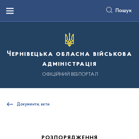
до
основного
Пошук
вмісту
Menu
Чернівецька обласна військова
адміністрація
ОФІЦІЙНИЙ ВЕБПОРТАЛ
Документи, акти
РОЗПОРЯДЖЕННЯ