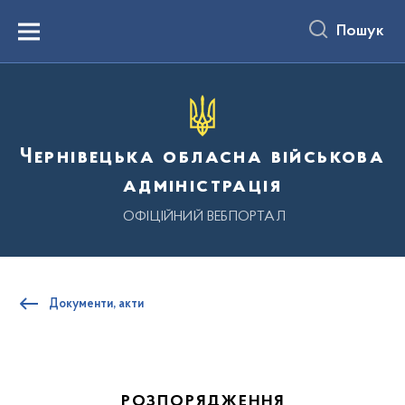
до
основного
Пошук
вмісту
Menu
Чернівецька обласна військова
адміністрація
ОФІЦІЙНИЙ ВЕБПОРТАЛ
Документи, акти
РОЗПОРЯДЖЕННЯ