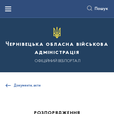
до
основного
Пошук
вмісту
Menu
Чернівецька обласна військова
адміністрація
ОФІЦІЙНИЙ ВЕБПОРТАЛ
Документи, акти
РОЗПОРЯДЖЕННЯ