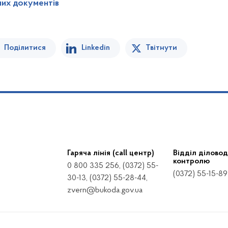
них документів
Поділитися
Linkedin
Твітнути
Гаряча лінія (call центр)
Відділ діловод
контролю
0 800 335 256, (0372) 55-
(0372) 55-15-89
30-13, (0372) 55-28-44,
zvern@bukoda.gov.ua