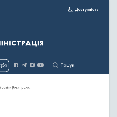
Доступність
іністрація
Пошук
Про видачу ліцензії на провадження освітньої діяльності у сфері дошкільної освіти - за рівнем дошкільної освіти (без проходження процедури ліцензування) Опорному закладу «Шебутинецький ліцей Сокирянської міської ради Дністровського району Чернівецької області»