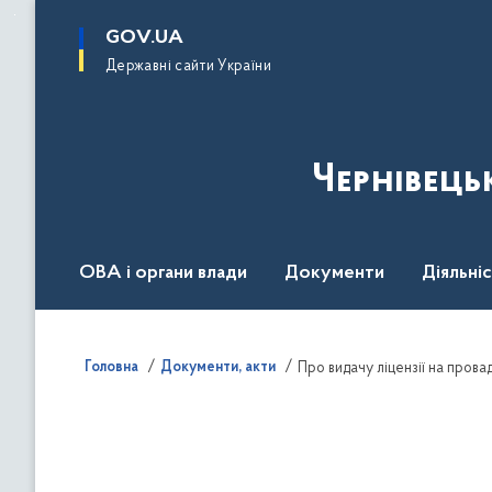
до
основного
GOV.UA
вмісту
Державні сайти України
Чернівець
ОВА і органи влади
Документи
Діяльні
Контакт центр
Пресцентр
Головна
Документи, акти