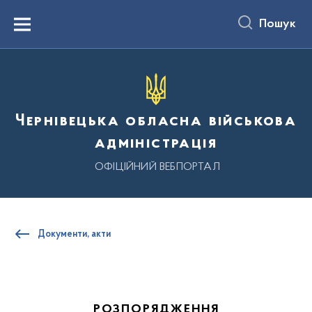
до
основного
Пошук
вмісту
Menu
Чернівецька обласна військова
адміністрація
ОФІЦІЙНИЙ ВЕБПОРТАЛ
Документи, акти
РОЗПОРЯДЖЕННЯ