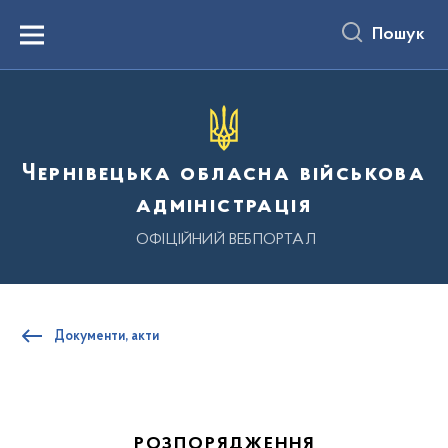
до
основного
Пошук
вмісту
Menu
Чернівецька обласна військова
адміністрація
ОФІЦІЙНИЙ ВЕБПОРТАЛ
Документи, акти
РОЗПОРЯДЖЕННЯ