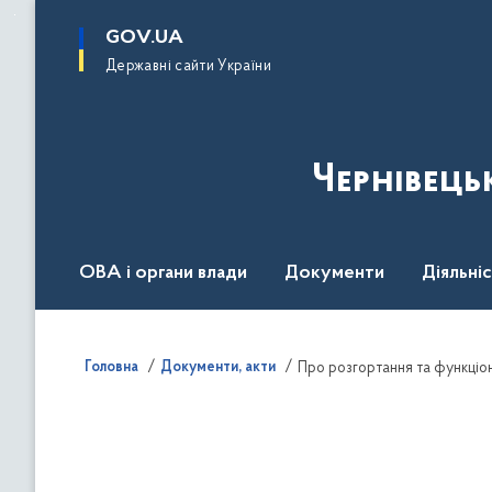
до
основного
GOV.UA
вмісту
Державні сайти України
Чернівець
ОВА і органи влади
Документи
Діяльні
Контакт центр
Пресцентр
Головна
Документи, акти
Про розгортання та функціон