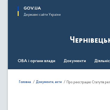
до
основного
GOV.UA
вмісту
Державні сайти України
Чернівець
ОВА і органи влади
Документи
Діяльні
Контакт центр
Пресцентр
Головна
Документи, акти
Про реєстрацію Статутів релі