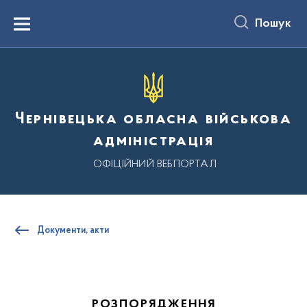
до
основного
Пошук
вмісту
Menu
Чернівецька обласна військова
адміністрація
ОФІЦІЙНИЙ ВЕБПОРТАЛ
Документи, акти
РОЗПОРЯДЖЕННЯ