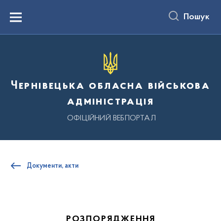
до
основного
Пошук
вмісту
Menu
Чернівецька обласна військова
адміністрація
ОФІЦІЙНИЙ ВЕБПОРТАЛ
Документи, акти
РОЗПОРЯДЖЕННЯ