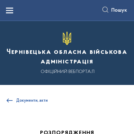
до
основного
Пошук
вмісту
Menu
Чернівецька обласна військова
адміністрація
ОФІЦІЙНИЙ ВЕБПОРТАЛ
Документи, акти
РОЗПОРЯДЖЕННЯ