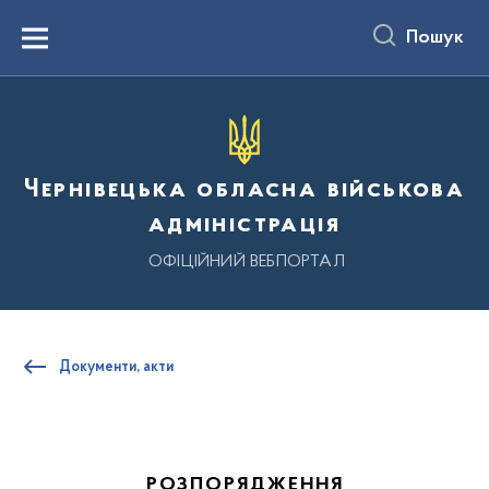
до
основного
Пошук
вмісту
Menu
Чернівецька обласна військова
адміністрація
ОФІЦІЙНИЙ ВЕБПОРТАЛ
Документи, акти
РОЗПОРЯДЖЕННЯ