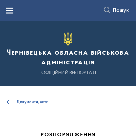
до
основного
Пошук
вмісту
Menu
Чернівецька обласна військова
адміністрація
ОФІЦІЙНИЙ ВЕБПОРТАЛ
Документи, акти
РОЗПОРЯДЖЕННЯ