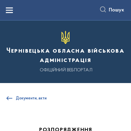
до
основного
Пошук
вмісту
Menu
Чернівецька обласна військова
адміністрація
ОФІЦІЙНИЙ ВЕБПОРТАЛ
Документи, акти
РОЗПОРЯДЖЕННЯ