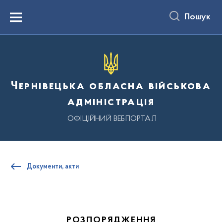
до
основного
Пошук
вмісту
Menu
Чернівецька обласна військова
адміністрація
ОФІЦІЙНИЙ ВЕБПОРТАЛ
Документи, акти
РОЗПОРЯДЖЕННЯ