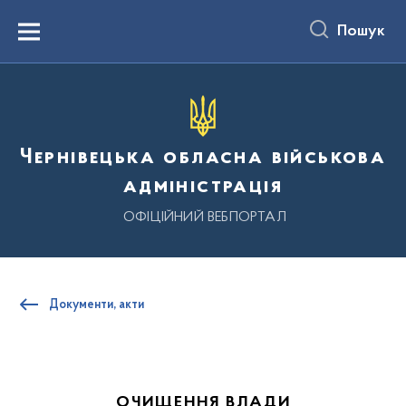
до
основного
Пошук
вмісту
Menu
Чернівецька обласна військова
адміністрація
ОФІЦІЙНИЙ ВЕБПОРТАЛ
Документи, акти
ОЧИЩЕННЯ ВЛАДИ