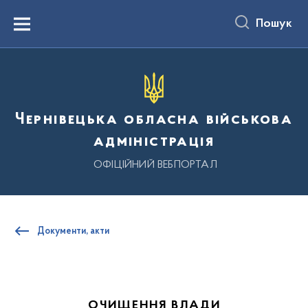
до
основного
Пошук
вмісту
Menu
Чернівецька обласна військова
адміністрація
ОФІЦІЙНИЙ ВЕБПОРТАЛ
Документи, акти
ОЧИЩЕННЯ ВЛАДИ