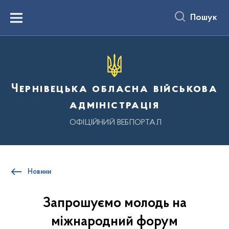
до
основного
Пошук
вмісту
Menu
Чернівецька обласна військова
адміністрація
ОФІЦІЙНИЙ ВЕБПОРТАЛ
Новини
Запрошуємо молодь на
міжнародний форум