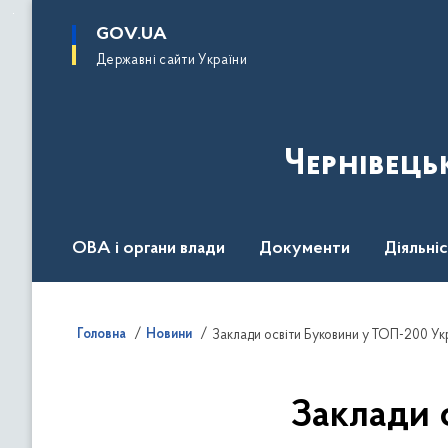
до
основного
GOV.UA
вмісту
Державні сайти України
Чернівець
ОВА і органи влади
Документи
Діяльні
Контакт центр
Пресцентр
Головна
Новини
Заклади освіти Буковини у ТОП-200 Ук
Заклади 