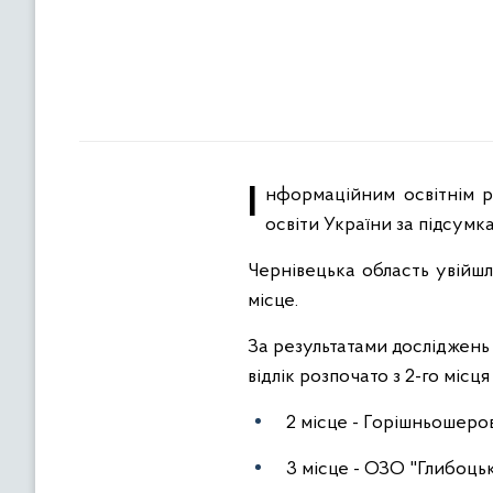
Інформаційним освітнім ресурсом «Освіта.ua» складений рейтинг областей та закладів загальної середньої
освіти України за підсум
Чернівецька область увійшл
місце.
За результатами досліджень у
відлік розпочато з 2-го місця
2 місце - Горішньошеров
3 місце - ОЗО "Глибоць