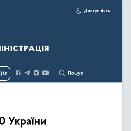
Доступність
іністрація
Пошук
0 України