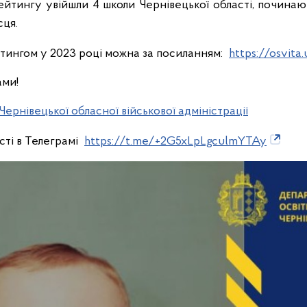
рейтингу увійшли 4 школи Чернівецької області, починаюч
сця.
тингом у 2023 році можна за посиланням:
https://osvita
ами!
Чернівецької обласної військової адміністрації
сті в Телеграмі
https://t.me/+2G5xLpLgculmYTAy