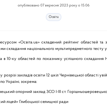
опубліковано 07 вересня 2023 року о 15:06
Освіта
ками складання національного мультипредметного тесту у
а в 10-ку областей по показнику успішного складання 
 розрізі закладів освіти 12 шкіл Чернівецької області уві
 по Україні, зокрема:
ецький опорний заклад ЗСО І-ІІІ ст. Горішньошеровецької
кий ліцей» Глибоцької селищної ради