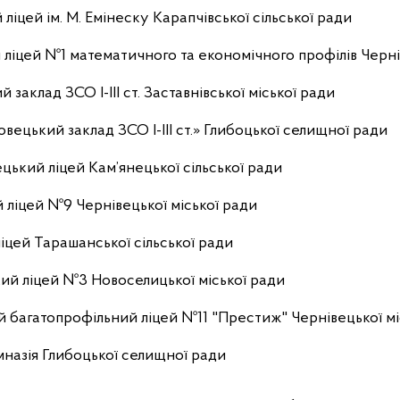
 ліцей ім. М. Емінеску Карапчівської сільської ради
й ліцей №1 математичного та економічного профілів Черні
й заклад ЗСО І-ІІІ ст. Заставнівської міської ради
вецький заклад ЗСО І-ІІІ ст.» Глибоцької селищної ради
цький ліцей Кам’янецької сільської ради
й ліцей №9 Чернівецької міської ради
ліцей Тарашанської сільської ради
кий ліцей №3 Новоселицької міської ради
ий багатопрофільний ліцей №11 "Престиж" Чернівецької мі
імназія Глибоцької селищної ради