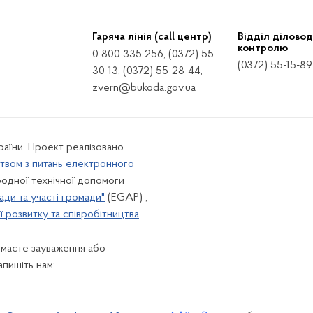
Гаряча лінія (call центр)
Відділ діловод
контролю
0 800 335 256, (0372) 55-
(0372) 55-15-89
30-13, (0372) 55-28-44,
zvern@bukoda.gov.ua
країни. Проект реалізовано
твом з питань електронного
одної технічної допомоги
ади та участі громади"
(EGAP) ,
 розвитку та співробітництва
 маєте зауваження або
апишіть нам: