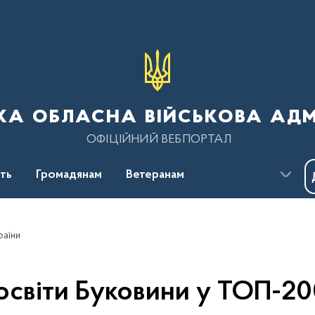
ка обласна військова адм
ОФІЦІЙНИЙ ВЕБПОРТАЛ
сть
Громадянам
Ветеранам
раїни
освіти Буковини у ТОП-20