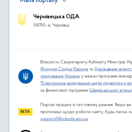
Мапа порталу
Чернівецька ОДА
58700, м. Чернівці
Власність Секретаріату Кабінету Міністрів У
Фондом Східна Європа
та
Державним агентс
урядування України
у межах програми міжнар
"Електронне врядування задля підзвітності вл
за фінансової підтримки
Швейцарської агенції
Портал працює в тестовому режимі. Якщо ви
пропозиції щодо роботи сайту, будь ласка, н
support@bukoda.gov.ua