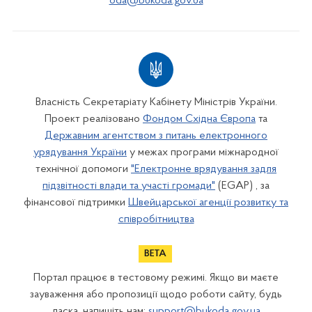
oda@bukoda.gov.ua
Власність Секретаріату Кабінету Міністрів України.
Проект реалізовано
Фондом Східна Європа
та
Державним агентством з питань електронного
урядування України
у межах програми міжнародної
технічної допомоги
"Електронне врядування задля
підзвітності влади та участі громади"
(EGAP) , за
фінансової підтримки
Швейцарської агенції розвитку та
співробітництва
Портал працює в тестовому режимі. Якщо ви маєте
зауваження або пропозиції щодо роботи сайту, будь
ласка, напишіть нам:
support@bukoda.gov.ua