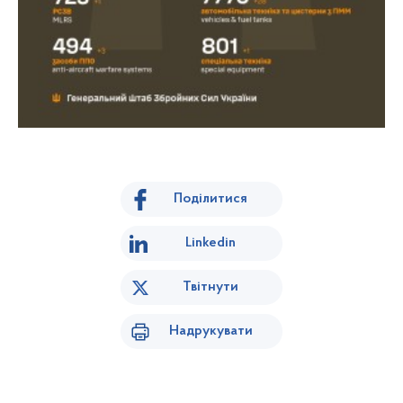
Поділитися
Linkedin
Твітнути
Надрукувати