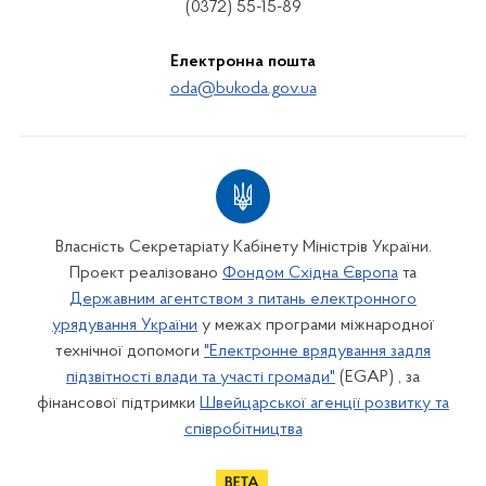
(0372) 55-15-89
Електронна пошта
oda@bukoda.gov.ua
Власність Секретаріату Кабінету Міністрів України.
Проект реалізовано
Фондом Східна Європа
та
Державним агентством з питань електронного
урядування України
у межах програми міжнародної
технічної допомоги
"Електронне врядування задля
підзвітності влади та участі громади"
(EGAP) , за
фінансової підтримки
Швейцарської агенції розвитку та
співробітництва