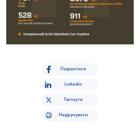
Поділитися
Linkedin
Твітнути
Надрукувати