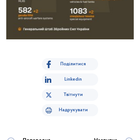
Поділитися
Linkedin
Твітнути
Надрукувати