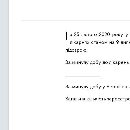
Із 25 лютого 2020 року у стаціонарах Чернівецької області через COVID-19 пролікували 26041 буковинця. У
лікарнях станом на 9 лип
підозрою.
За минулу добу до лікарень г
_______________
За минулу добу у Чернівецьк
Загальна кількість зареєстр