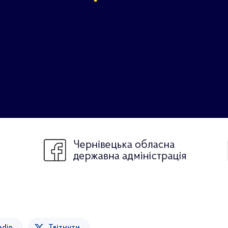
edin
Твітнути