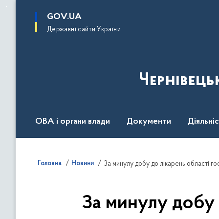
до
основного
GOV.UA
вмісту
Державні сайти України
Чернівець
ОВА і органи влади
Документи
Діяльні
Контакт центр
Пресцентр
Головна
Новини
За минулу добу до лікарень області гос
За минулу добу д