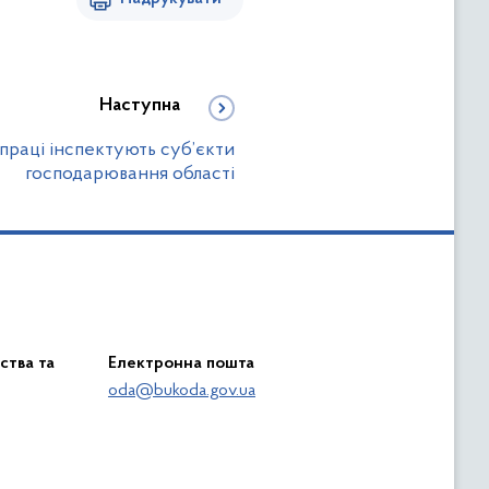
Наступна
праці інспектують суб’єкти
господарювання області
ства та
Електронна пошта
oda@bukoda.gov.ua