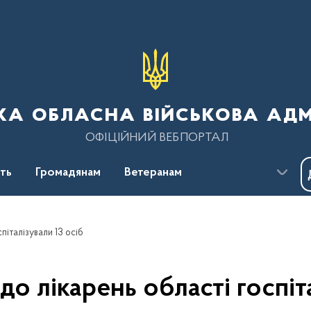
ка обласна військова адм
ОФІЦІЙНИЙ ВЕБПОРТАЛ
сть
Громадянам
Ветеранам
піталізували 13 осіб
о лікарень області госпіт