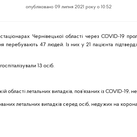
опубліковано 09 липня 2021 року о 10:52
ня перебувають 47 людей. Із них у 21 пацієнта підтверд
оспіталізували 13 осіб.
ій області летальних випадків, пов’язаних із COVID-19, н
ованих летальних випадків серед осіб, недужих на коронав