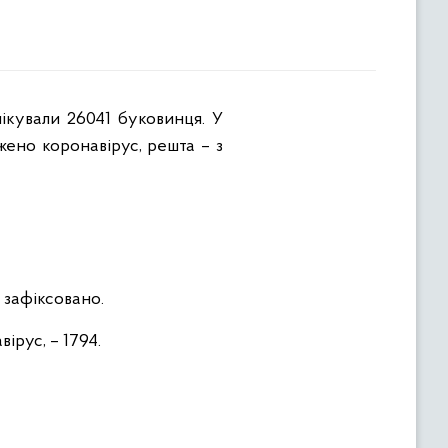
жено коронавірус, решта – з
е зафіксовано.
ірус, – 1794.