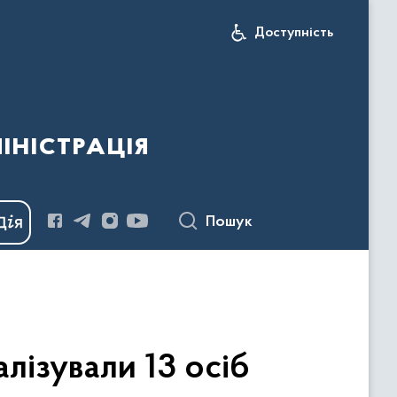
Доступність
іністрація
Пошук
алізували 13 осіб