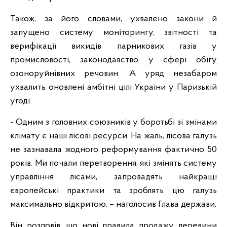
Також, за його словами, ухвалено закони й
запущено систему моніторингу, звітності та
верифікації викидів парникових газів у
промисловості, законодавство у сфері обігу
озоноруйнівних речовин. А уряд незабаром
ухвалить оновлені амбітні цілі України у Паризькій
угоді.
- Одним з головних союзників у боротьбі зі змінами
клімату є наші лісові ресурси. На жаль, лісова галузь
не зазнавала жодного реформування фактично 50
років. Ми почали перетворення, які змінять систему
управління лісами, запровадять найкращі
європейські практики та зроблять цю галузь
максимально відкритою, – наголосив Глава держави.
Він розповів, що нові правила продажу деревини