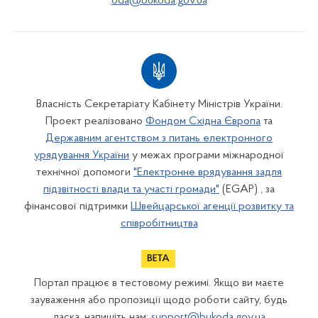
oda@bukoda.gov.ua
Власність Секретаріату Кабінету Міністрів України.
Проект реалізовано
Фондом Східна Європа
та
Державним агентством з питань електронного
урядування України
у межах програми міжнародної
технічної допомоги
"Електронне врядування задля
підзвітності влади та участі громади"
(EGAP) , за
фінансової підтримки
Швейцарської агенції розвитку та
співробітництва
Портал працює в тестовому режимі. Якщо ви маєте
зауваження або пропозиції щодо роботи сайту, будь
ласка, напишіть нам:
support@bukoda.gov.ua