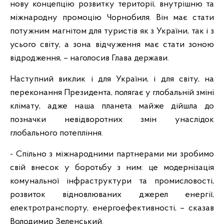
нову концепцію розвитку території, внутрішню та
міжнародну промоцію Чорнобиля. Він має стати
потужним магнітом для туристів як з України, так і з
усього світу, а зона відчуження має стати зоною
відродження, – наголосив Глава держави.
Наступний виклик і для України, і для світу, на
переконання Президента, полягає у глобальній зміні
клімату, адже наша планета майже дійшла до
позначки невідворотних змін унаслідок
глобального потепління.
- Спільно з міжнародними партнерами ми зробимо
свій внесок у боротьбу з ним: це модернізація
комунальної інфраструктури та промисловості,
розвиток відновлюваних джерел енергії,
електротранспорту, енергоефективності, – сказав
Володимир Зеленський.