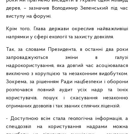
роки ми прагнемо висадити в Україні один мільярд
дерев, – зазначив Володимир Зеленський під час
виступу на форумі.
Крім того, Глава держави окреслив найважливіші
напрямки у сфері екології та захисту довкілля.
Так, за словами Президента, в останні два роки
запроваджуються зміни в галузі
надрокористування, яка довгий час асоціювалася
виключно з корупцією та незаконним видобутком.
Зокрема, за рішенням Ради нацбезпеки і оборони
розпочався повний аудит усіх надр та їхніх
користувачів, пошук і скасування незаконно
отриманих дозволів і так званих сплячих ліцензій.
- Доступною всім стала геологічна інформація, а
спецдозвіл на користування надрами можна