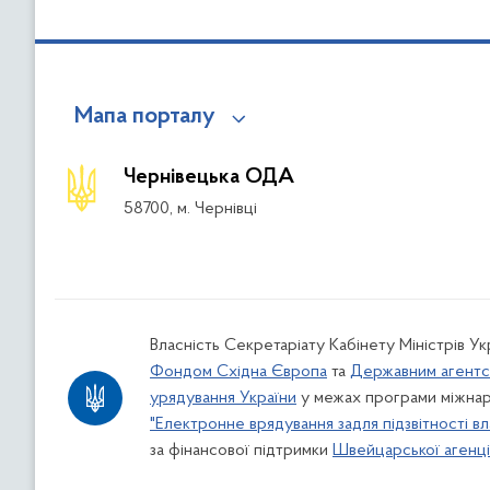
Мапа порталу
Чернівецька ОДА
58700, м. Чернівці
Власність Секретаріату Кабінету Міністрів У
Фондом Східна Європа
та
Державним агентс
урядування України
у межах програми міжнар
"Електронне врядування задля підзвітності вл
за фінансової підтримки
Швейцарської агенції