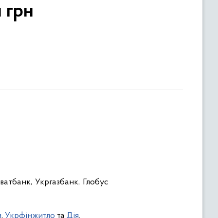
 грн
атбанк, Укргазбанк, Глобус
и
,
Укрфінжитло
та
Дія
.