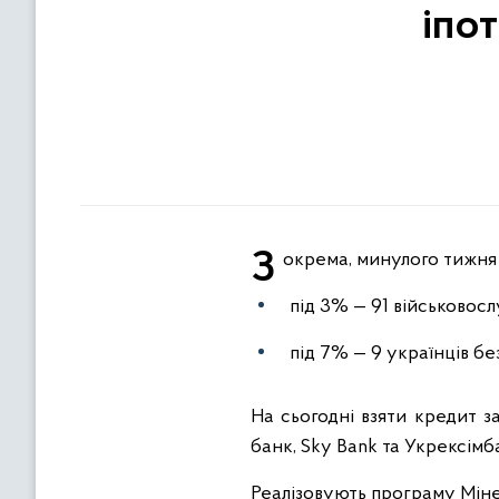
іпо
Зокрема, минулого тижня
під 3% — 91 військовослу
під 7% — 9 українців бе
На сьогодні взяти кредит 
банк, Sky Bank та Укрексімб
Реалізовують програму Мін