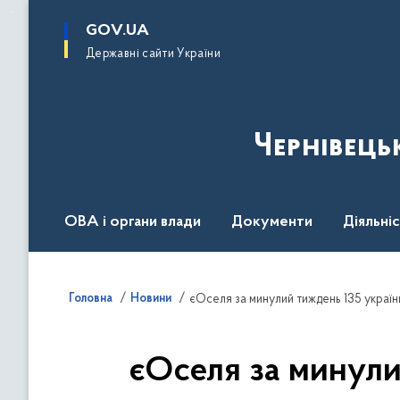
до
основного
GOV.UA
вмісту
Державні сайти України
Чернівець
ОВА і органи влади
Документи
Діяльні
Контакт центр
Пресцентр
Головна
Новини
єОселя за минулий тиждень 135 українц
єОселя за минули