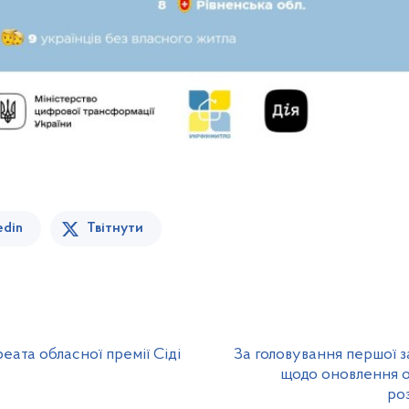
edin
Твітнути
еата обласної премії Сіді
За головування першої з
щодо оновлення о
ро