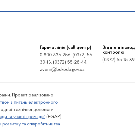
Гаряча лінія (call центр)
Відділ діловод
контролю
0 800 335 256, (0372) 55-
(0372) 55-15-89
30-13, (0372) 55-28-44,
zvern@bukoda.gov.ua
країни. Проект реалізовано
твом з питань електронного
одної технічної допомоги
ади та участі громади"
(EGAP) ,
 розвитку та співробітництва