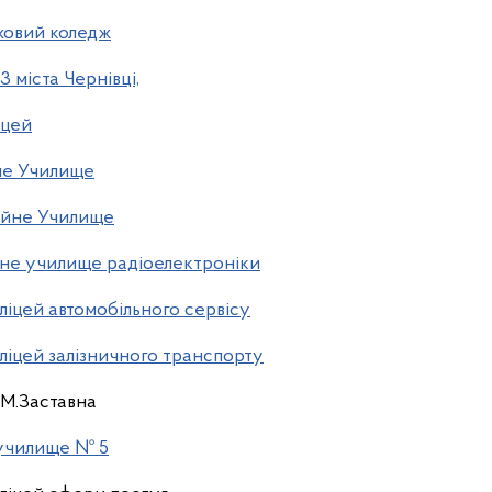
ховий коледж
міста Чернівці,
іцей
не Училище
ійне Училище
не училище радіоелектроніки
іцей автомобільного сервісу
іцей залізничного транспорту
М.Заставна
училище № 5