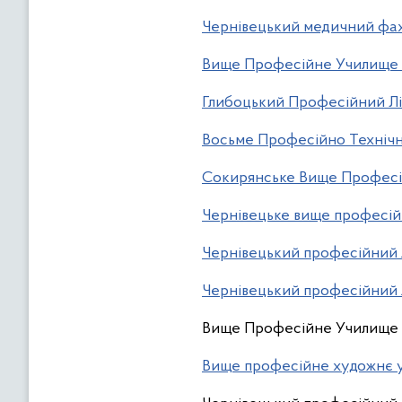
Чернівецький медичний фа
Вище Професійне Училище 3 
Глибоцький Професійний Л
Восьме Професійно Техніч
Сокирянське Вище Профес
Чернівецьке вище професій
Чернівецький професійний л
Чернівецький професійний л
Вище Професійне Училище 
Вище професійне художнє 