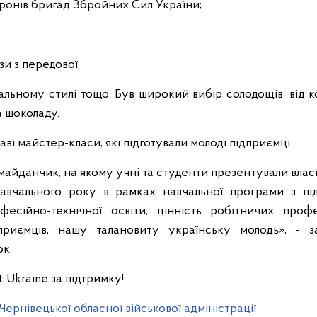
ронів бригад Збройних Сил України;
зи з передової;
альному стилі тощо. Був широкий вибір солодощів: від
а шоколаду.
ві майстер-класи, які підготували молоді підприємці.
 майданчик, на якому учні та студенти презентували влас
авчального року в рамках навчальної програми з пі
есійно-технічної освіти, цінність робітничих профе
приємців, нашу талановиту українську молодь», - з
к.
 Ukraine за підтримку!
Чернівецької обласної військової адміністрації