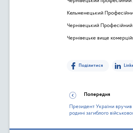
Чернівецький професійний 
Кельменецький Професійни
Чернівецький Професійний
Чернівецьке вище комерці
Поділитися
Link
Попередня
Президент України вручив 
родині загиблого військово