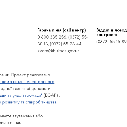
Гаряча лінія (call центр)
Відділ діловод
контролю
0 800 335 256, (0372) 55-
(0372) 55-15-89
30-13, (0372) 55-28-44,
zvern@bukoda.gov.ua
країни. Проект реалізовано
твом з питань електронного
одної технічної допомоги
ади та участі громади"
(EGAP) ,
 розвитку та співробітництва
 маєте зауваження або
апишіть нам: