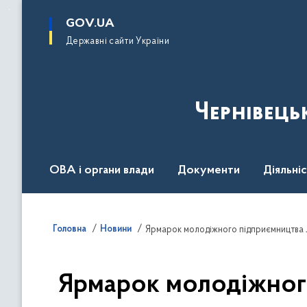
до
основного
GOV.UA
вмісту
Державні сайти України
Чернівець
ОВА і органи влади
Документи
Діяльні
Контакт центр
Пресцентр
Головна
Новини
Ярмарок молодіжного підприємництва 
Ярмарок молодіжного