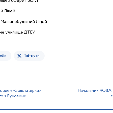
ліцей сфери послуг
й Ліцей
 Машинобудівний Ліцей
йне училище ДТЕУ
edin
Твітнути
орден «Золота зірка»
Начальник ЧОВА 
го з Буковини
є