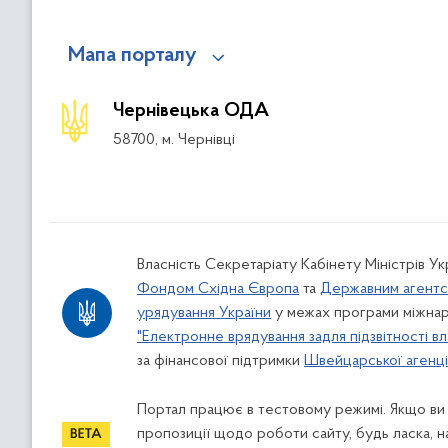
Мапа порталу
Чернівецька ОДА
58700, м. Чернівці
Власність Секретаріату Кабінету Міністрів У
Фондом Східна Європа
та
Державним агентс
урядування України
у межах програми міжнар
"Електронне врядування задля підзвітності вл
за фінансової підтримки
Швейцарської агенції
Портал працює в тестовому режимі. Якщо ви
пропозиції щодо роботи сайту, будь ласка, н