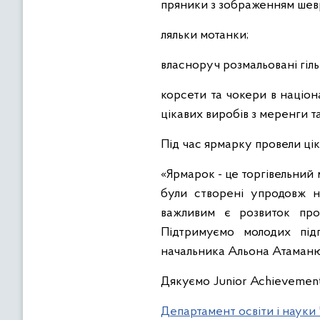
пряники з зображенням шев
ляльки мотанки;
власноруч розмальовані гіль
корсети та чокери в націон
цікавих виробів з меренги т
Під час ярмарку провели ціка
«Ярмарок - це торгівельний
були створені упродовж н
важливим є розвиток проф
Підтримуємо молодих під
начальника Альона Атаманю
Дякуємо Junior Achievement
Департамент освіти і науки 