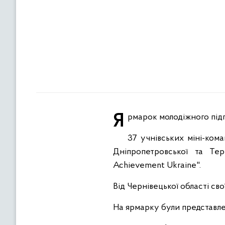
Ярмарок молодіжного під
37 учнівських міні-кома
Дніпропетровської та Тер
Achievement Ukraine".
Від Чернівецької області св
На ярмарку були представлен