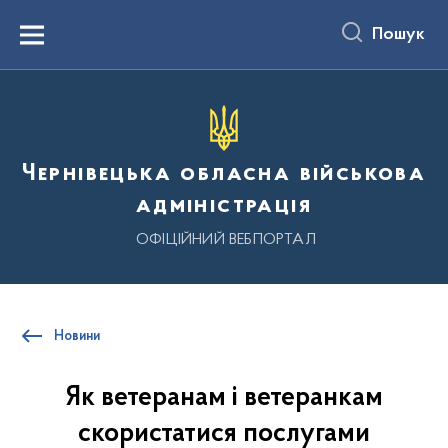
до
основного
Пошук
вмісту
Menu
Чернівецька обласна військова
адміністрація
ОФІЦІЙНИЙ ВЕБПОРТАЛ
Новини
Як ветеранам і ветеранкам
скористатися послугами