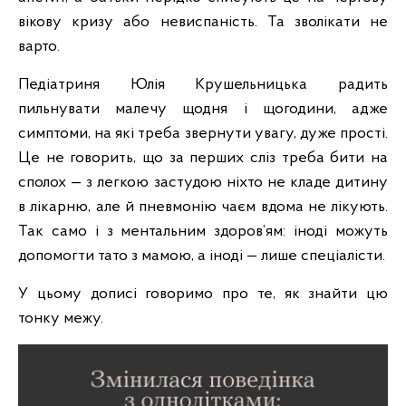
вікову кризу або невиспаність. Та зволікати не
варто.
Педіатриня Юлія Крушельницька радить
пильнувати малечу щодня і щогодини, адже
симптоми, на які треба звернути увагу, дуже прості.
Це не говорить, що за перших сліз треба бити на
сполох — з легкою застудою ніхто не кладе дитину
в лікарню, але й пневмонію чаєм вдома не лікують.
Так само і з ментальним здоров’ям: іноді можуть
допомогти тато з мамою, а іноді — лише спеціалісти.
У цьому дописі говоримо про те, як знайти цю
тонку межу.