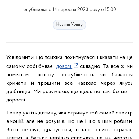
опубліковано 14 вересня 2023 року о 15:00
Новини Уряду
Усвідомити, що психіка похитнулася, і вказати на це
самому собі буває
доволі
складно. Та все ж ми
помічаємо власну розгубленість чи бажання
кричати й трощити все навколо через якусь
дрібницю. Ми розуміємо, що щось не так, бо ми —
дорослі.
Тепер уявіть дитину, яка отримує той самий спектр
емоцій, але не розуміє, що це і що з цим робити.
Вона нервує, дратується, погано спить, втрачає
апетит, а батьки нерідко списують це на чергову