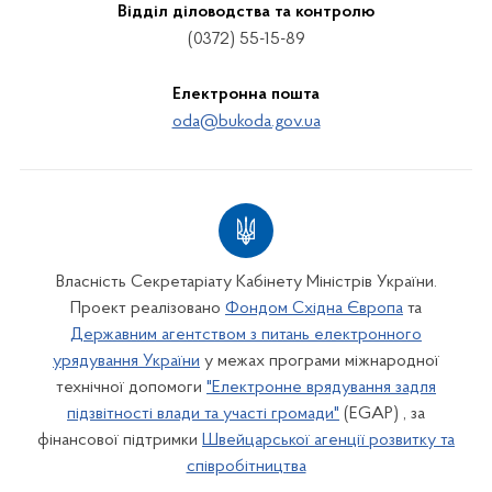
Відділ діловодства та контролю
(0372) 55-15-89
Електронна пошта
oda@bukoda.gov.ua
Власність Секретаріату Кабінету Міністрів України.
Проект реалізовано
Фондом Східна Європа
та
Державним агентством з питань електронного
урядування України
у межах програми міжнародної
технічної допомоги
"Електронне врядування задля
підзвітності влади та участі громади"
(EGAP) , за
фінансової підтримки
Швейцарської агенції розвитку та
співробітництва