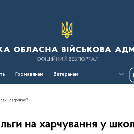
ка обласна військова адм
ОФІЦІЙНИЙ ВЕБПОРТАЛ
сть
Громадянам
Ветеранам
олах і садочках?
ільги на харчування у школ