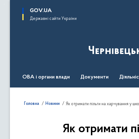
до
основного
GOV.UA
вмісту
Державні сайти України
Чернівець
ОВА і органи влади
Документи
Діяльні
Контакт центр
Пресцентр
Головна
Новини
Як отримати пільги на харчування у шк
Як отримати п